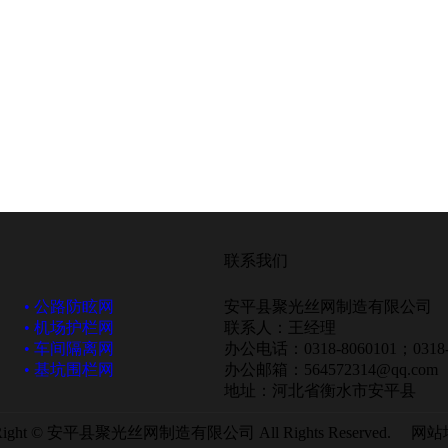
联系我们
• 公路防眩网
安平县聚光丝网制造有限公司
• 机场护栏网
联系人：王经理
• 车间隔离网
办公电话：0318-8060101；0318-
• 基坑围栏网
办公邮箱：564572314@qq.com
地址：河北省衡水市安平县
Right © 安平县聚光丝网制造有限公司 All Rights Reserved. 