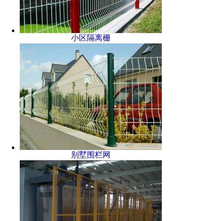
小区隔离栅
别墅围栏网