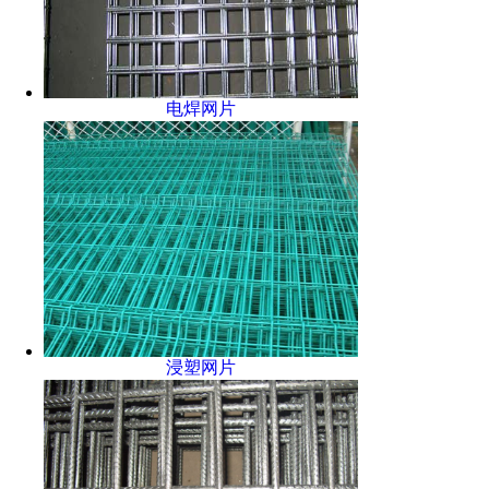
电焊网片
浸塑网片