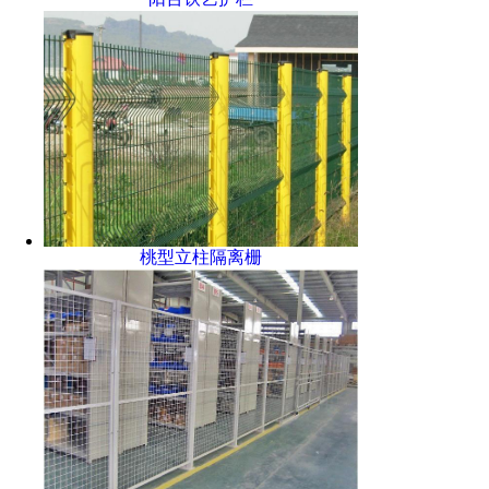
桃型立柱隔离栅