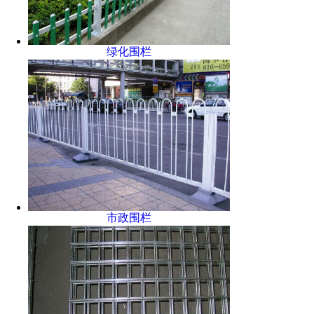
绿化围栏
市政围栏