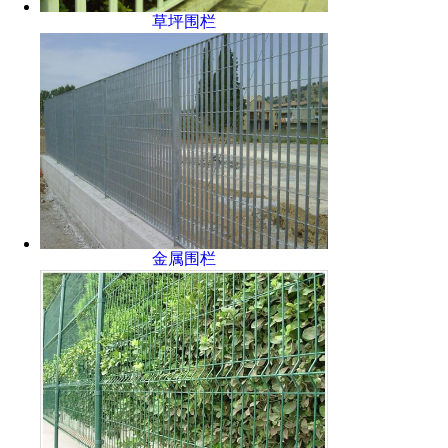
草坪围栏
金属围栏