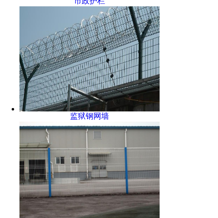
市政护栏
监狱钢网墙