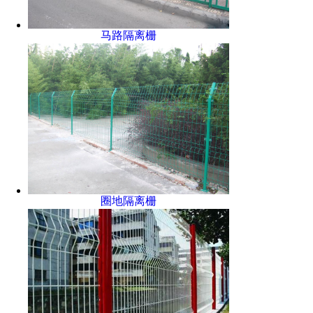
马路隔离栅
圈地隔离栅