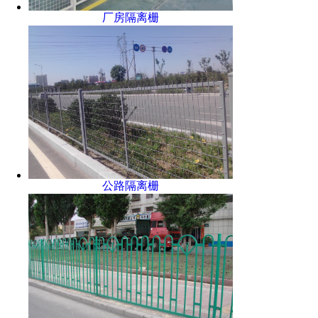
厂房隔离栅
公路隔离栅