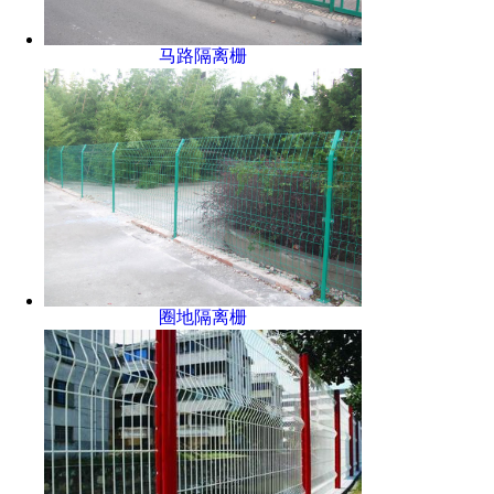
马路隔离栅
圈地隔离栅