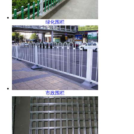
绿化围栏
市政围栏