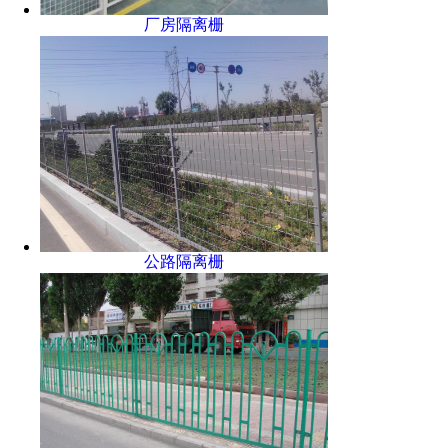
厂房隔离栅
公路隔离栅