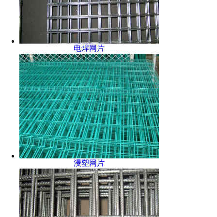
电焊网片
浸塑网片