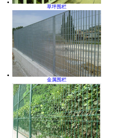
草坪围栏
金属围栏