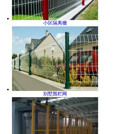
小区隔离栅
别墅围栏网