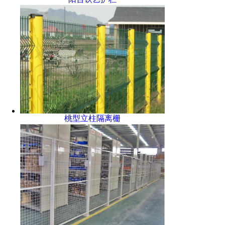
桃型立柱隔离栅