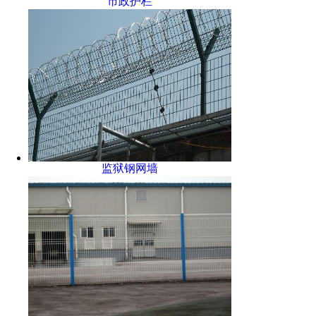
市政护栏
监狱钢网墙