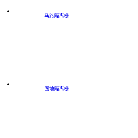
马路隔离栅
圈地隔离栅