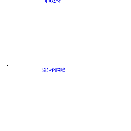
市政护栏
监狱钢网墙