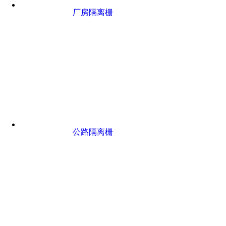
厂房隔离栅
公路隔离栅