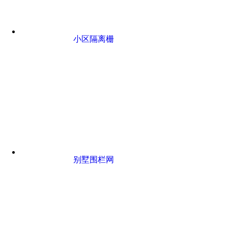
小区隔离栅
别墅围栏网